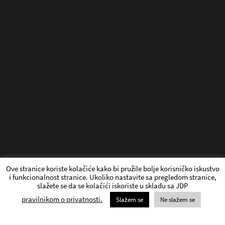
Ove stranice koriste kolačiće kako bi pružile bolje korisničko iskustvo
i funkcionalnost stranice. Ukoliko nastavite sa pregledom stranice,
slažete se da se kolačići iskoriste u skladu sa JDP
pravilnikom o privatnosti.
Slažem se
Ne slažem se