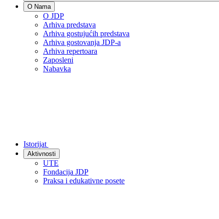
O Nama
O JDP
Arhiva predstava
Arhiva gostujućih predstava
Arhiva gostovanja JDP-a
Arhiva repertoara
Zaposleni
Nabavka
Istorijat
Aktivnosti
UTE
Fondacija JDP
Praksa i edukativne posete