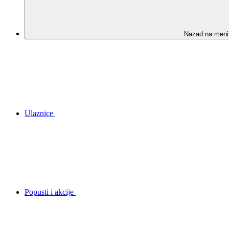
Nazad na meni
Ulaznice
Popusti i akcije