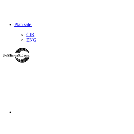
Plan sale
ĆIR
ENG