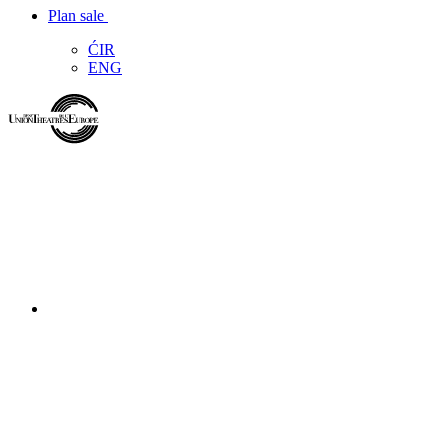
Plan sale
ĆIR
ENG