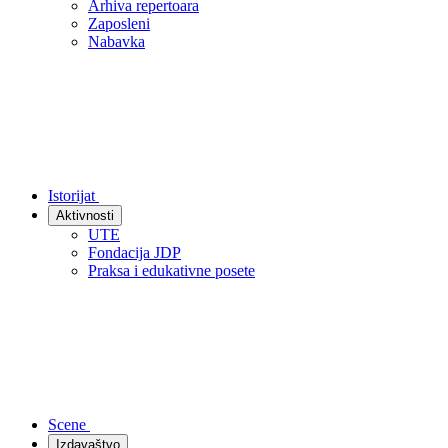
Arhiva repertoara
Zaposleni
Nabavka
Istorijat
Aktivnosti
UTE
Fondacija JDP
Praksa i edukativne posete
Scene
Izdavaštvo