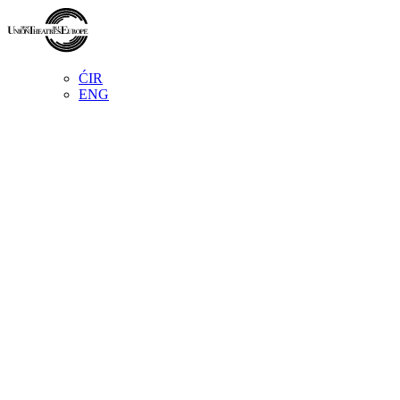
ĆIR
ENG