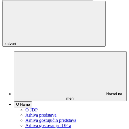
zatvori
Nazad na
meni
O Nama
O JDP
Arhiva predstava
Arhiva gostujućih predstava
Arhiva gostovanja JDP-a