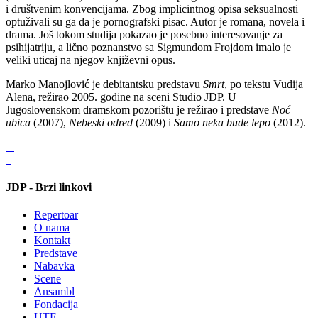
i društvenim konvencijama. Zbog implicintnog opisa seksualnosti
optuživali su ga da je pornografski pisac. Autor je romana, novela i
drama. Još tokom studija pokazao je posebno interesovanje za
psihijatriju, a lično poznanstvo sa Sigmundom Frojdom imalo je
veliki uticaj na njegov književni opus.
Marko Manojlović je debitantsku predstavu
Smrt
, po tekstu Vudija
Alena, režirao 2005. godine na sceni Studio JDP. U
Jugoslovenskom dramskom pozorištu je režirao i predstave
Noć
ubica
(2007),
Nebeski odred
(2009) i
Samo neka bude lepo
(2012).
JDP - Brzi linkovi
Repertoar
O nama
Kontakt
Predstave
Nabavka
Scene
Ansambl
Fondacija
UTE