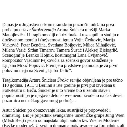
Danas je u Jugoslovenskom dramskom pozorištu održana prva
proba predstave
Široka zemlja
Artura Šniclera u režiji Marka
Manojlovića. U tragikomediji o krizi braka kroz suptilnu studiju o
društvenom moralu i (ne)vernosti igraju Vojin Ćetković, Marija
Vicković, Petar Benčina, Svetlana Bojković, Milica Mihajlović,
Milena Vasić, Srđan Timarov, Tamara Šustić i Aleksej Bjelogrlić.
Scenograf je Branko Hojnik, kostimograf Lana Cvijanović,
kompozitor Vladimir Pejković a za scenski govor zadužena je
Ljiljana Mrkić Popović. Premijera predstave planirana je za prvu
polovinu maja na Sceni „Ljuba Tadić”.
Tragikomedija Artura Šniclera
Široka zemlja
objavljena je pre tačno
110 godina, 1911. u Berlinu a iste godine je prvi put izvedena u
Folksteatru u Beču. Šnicler je u to vreme bio u zenitu slave i
popularnosti pa je njegovo delo istovremeno izvođeno na čak devet
pozornica nemačkog govornog područja.
Artur Šnicler, po obrazovanju lekar, austrijski je pripovedač i
dramaturg. Bio je pripadnik avangardne umetničke grupe Jung Wien
(Mladi Beč) i jedan od najistaknutijih autora tzv. Wiener Moderne
(Bečke moderne). U svojim dramama poigravao se sa formalnim, ali