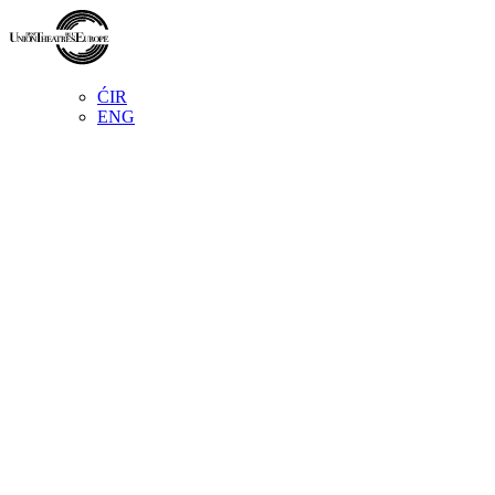
ĆIR
ENG