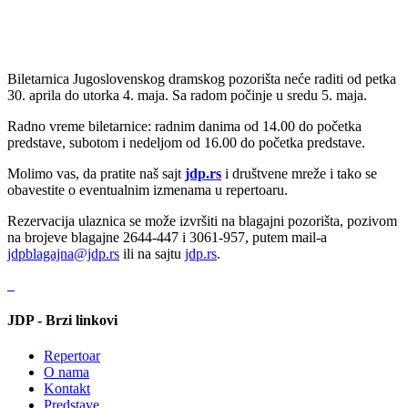
Biletarnica Jugoslovenskog dramskog pozorišta neće raditi od petka
30. aprila do utorka 4. maja. Sa radom počinje u sredu 5. maja.
Radno vreme biletarnice: radnim danima od 14.00 do početka
predstave, subotom i nedeljom od 16.00 do početka predstave.
Molimo vas, da pratite naš sajt
jdp.rs
i društvene mreže i tako se
obavestite o eventualnim izmenama u repertoaru.
Rezervacija ulaznica se može izvršiti na blagajni pozorišta, pozivom
na brojeve blagajne 2644-447 i 3061-957, putem mail-a
jdpblagajna@jdp.rs
ili na sajtu
jdp.rs
.
JDP - Brzi linkovi
Repertoar
O nama
Kontakt
Predstave