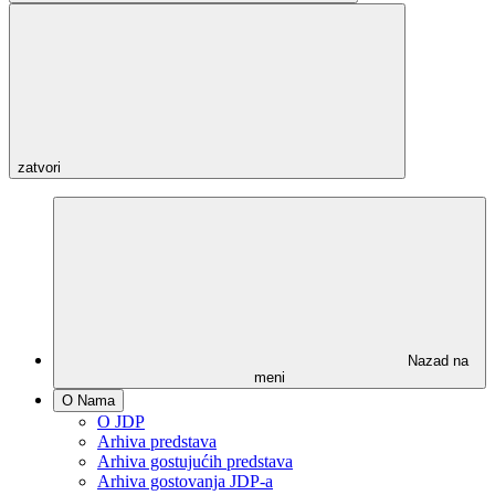
zatvori
Nazad na
meni
O Nama
O JDP
Arhiva predstava
Arhiva gostujućih predstava
Arhiva gostovanja JDP-a