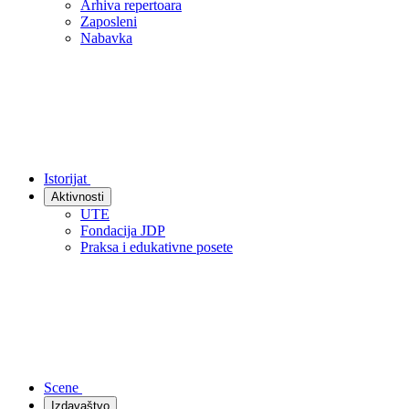
Arhiva repertoara
Zaposleni
Nabavka
Istorijat
Aktivnosti
UTE
Fondacija JDP
Praksa i edukativne posete
Scene
Izdavaštvo