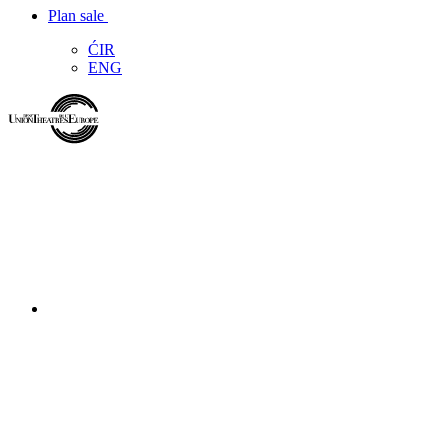
Plan sale
ĆIR
ENG