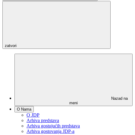
zatvori
Nazad na
meni
O Nama
O JDP
Arhiva predstava
Arhiva gostujućih predstava
Arhiva gostovanja JDP-a