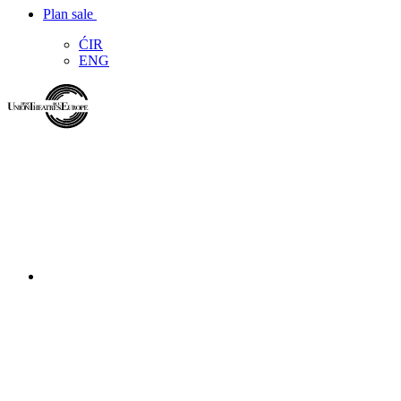
Plan sale
ĆIR
ENG