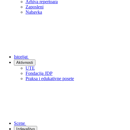
Arhiva repertoara
Zaposleni
Nabavka
Istorijat
Aktivnosti
UTE
Fondacija JDP
Praksa i edukativne posete
Scene
Izdavaštvo