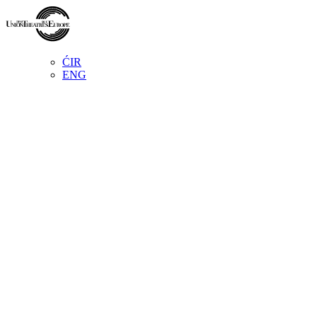
ĆIR
ENG