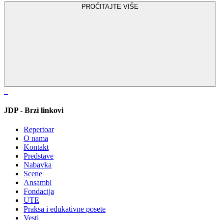
PROČITAJTE VIŠE
JDP - Brzi linkovi
Repertoar
O nama
Kontakt
Predstave
Nabavka
Scene
Ansambl
Fondacija
UTE
Praksa i edukativne posete
Vesti