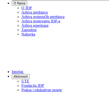
O Nama
O JDP
Arhiva predstava
Arhiva gostujućih predstava
Arhiva gostovanja JDP-a
Arhiva repertoara
Zaposleni
Nabavka
Istorijat
Aktivnosti
UTE
Fondacija JDP
Praksa i edukativne posete