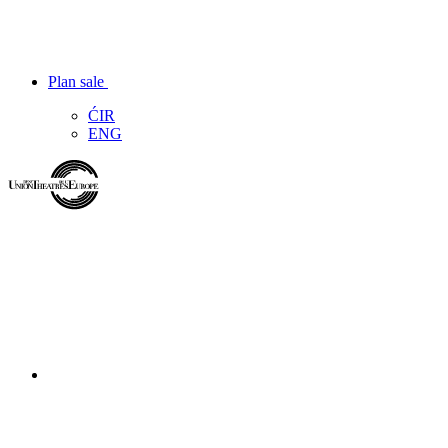
Plan sale
ĆIR
ENG