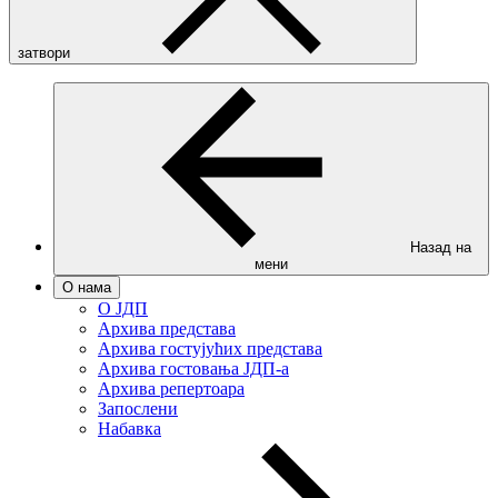
затвори
Назад на
мени
О нама
О ЈДП
Архива представа
Архива гостујућих представа
Архива гостовања ЈДП-а
Архива репертоара
Запослени
Набавка