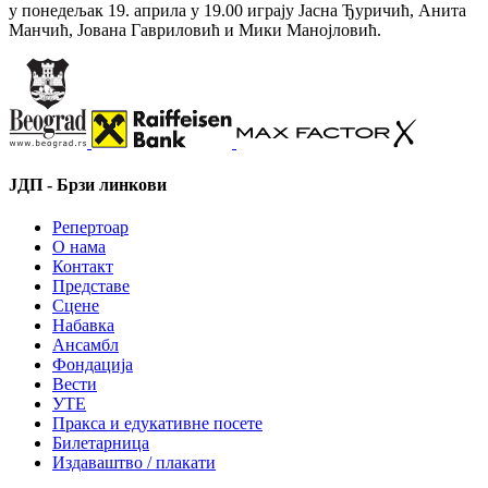
у понедељак 19. априла у 19.00 играју Јасна Ђуричић, Анита
Манчић, Јована Гавриловић и Мики Манојловић.
ЈДП - Брзи линкови
Репертоар
О нама
Контакт
Представе
Сцене
Набавка
Ансамбл
Фондација
Вести
УТЕ
Пракса и едукативне посете
Билетарница
Издаваштво / плакати