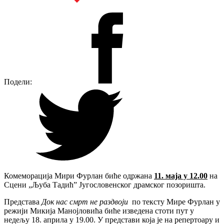
Подели:
Комеморација Мири Фурлан биће одржана
11. маја у 12.00
на
Сцени „Љуба Тадић” Југословенског драмског позоришта.
Представа
Док нас смрт не раздвоји
по тексту Мире Фурлан у
режији Микија Манојловића биће изведена стоти пут у
недељу 18. априла у 19.00. У представи која је на репертоару и