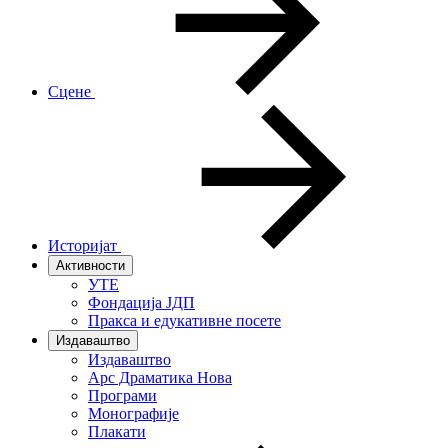
Сцене
Историјат
Активности
УТЕ
Фондација ЈДП
Пракса и едукативне посете
Издаваштво
Издаваштво
Арс Драматика Нова
Програми
Монографије
Плакати