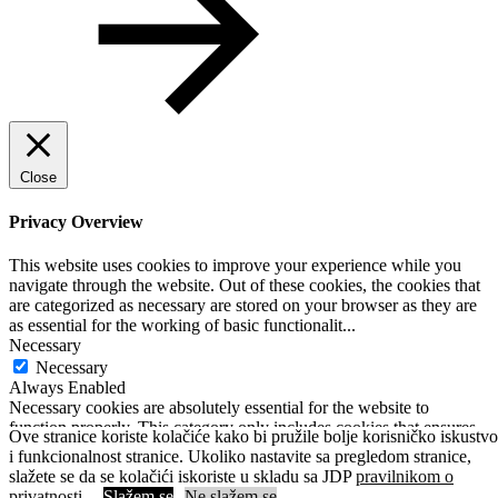
Close
Privacy Overview
This website uses cookies to improve your experience while you
navigate through the website. Out of these cookies, the cookies that
are categorized as necessary are stored on your browser as they are
as essential for the working of basic functionalit
...
Necessary
Necessary
Always Enabled
Necessary cookies are absolutely essential for the website to
function properly. This category only includes cookies that ensures
Ove stranice koriste kolačiće kako bi pružile bolje korisničko iskustvo
basic functionalities and security features of the website. These
i funkcionalnost stranice. Ukoliko nastavite sa pregledom stranice,
cookies do not store any personal information.
slažete se da se kolačići iskoriste u skladu sa JDP
pravilnikom o
SAVE & ACCEPT
privatnosti.
Slažem se
Ne slažem se