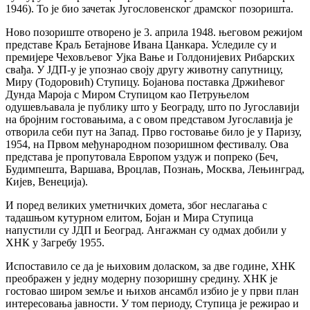
1946). То је био зачетак Југословенског драмског позоришта.
Ново позориште отворено је 3. априла 1948. његовом режијом
представе Краљ Бетајнове Ивана Цанкара. Уследиле су и
премијере Чеховљевог Ујка Вање и Голдонијевих Рибарских
свађа. У ЈДП-у је упознао своју другу животну сапутницу,
Миру (Тодоровић) Ступицу. Бојанова поставка Држићевог
Дунда Мароја с Миром Ступицом као Петруњелом
одушевљавала је публику што у Београду, што по Југославији
на бројним гостовањима, а с овом представом Југославија је
отворила себи пут на Запад. Прво гостовање било је у Паризу,
1954, на Првом међународном позоришном фестивалу. Ова
представа је пропутовала Европом уздуж и попреко (Беч,
Будимпешта, Варшава, Вроцлав, Познањ, Москва, Лењинград,
Кијев, Венеција).
И поред великих уметничких домета, због неслагања с
тадашњом кутурном елитом, Бојан и Мира Ступица
напустили су ЈДП и Београд. Ангажман су одмах добили у
ХНК у Загребу 1955.
Испоставило се да је њиховим доласком, за две године, ХНК
преображен у једну модерну позоришну средину. ХНК је
гостовао широм земље и њихов ансамбл избио је у први план
интересовања јавности. У том периоду, Ступица је режирао и