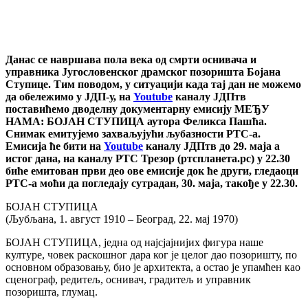
Данас се навршава пола века од смрти оснивача и
управника Југословенског драмског позоришта Бојана
Ступице. Тим поводом, у ситуацији када тај дан не можемо
да обележимо у ЈДП-у, на
Youtube
каналу ЈДПтв
поставићемо дводелну документарну емисију МЕЂУ
НАМА: БОЈАН СТУПИЦА аутора Феликса Пашћа.
Снимак емитујемо захваљујући љубазности РТС-а.
Емисија ће бити на
Youtube
каналу ЈДПтв до 29. маја а
истог дана, на каналу РТС Трезор (ртспланета.рс) у 22.30
биће емитован први део ове емисије док ће други, гледаоци
РТС-а моћи да погледају сутрадан, 30. маја, такође у 22.30.
БОЈАН СТУПИЦА
(Љубљана, 1. август 1910 – Београд, 22. мај 1970)
БОЈАН СТУПИЦА, једна од најсјајнијих фигура наше
културе, човек раскошног дара ког је целог дао позоришту, по
основном образовању, био је архитекта, а остао је упамћен као
сценограф, редитељ, оснивач, градитељ и управник
позоришта, глумац.