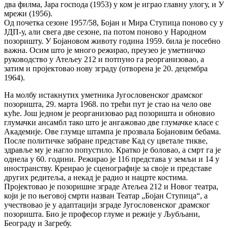
два филма, Јара господа (1953) у ком је играо главну улогу, и У
мрежи (1956).
Од почетка сезоне 1957/58, Бојан и Мира Ступица поново су у
ЈДП-у, али свега две сезоне, па потом поново у Народном
позоришту. У Бојановом животу година 1959. била је посебно
важна. Осим што је много режирао, преузео је уметничко
руководство у Атељеу 212 и потпуно га реорганизовао, а
затим и пројектовао нову зграду (отворена је 20. децембра
1964).
На молбу истакнутих уметника Југословенског драмског
позоришта, 29. марта 1968. по трећи пут је стао на чело ове
куће. Још једном је реорганизовао рад позоришта и обновио
глумачки ансамбл тако што је ангажовао две глумачке класе с
Академије. Ове глумце штампа је прозвала Бојановим бебама.
После политичке забране представе Кад су цветале тикве,
здравље му је нагло попустило. Кратко је боловао, а смрт га је
однела у 60. години. Режирао је 116 представа у земљи и 14 у
иностранству. Креирао је сценографије за своје и представе
других редитеља, а некад је радио и нацрте костима.
Пројектовао је позоришне зграде Атељеа 212 и Новог театра,
који је по његовој смрти назван Театар „Бојан Ступица“, а
учествовао је у адаптацији зграде Југословенског драмског
позоришта. Био је професор глуме и режије у Љубљани,
Београду и Загребу.