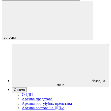
затвори
Назад на
мени
О нама
О ЈДП
Архива представа
Архива гостујућих представа
Архива гостовања ЈДП-а