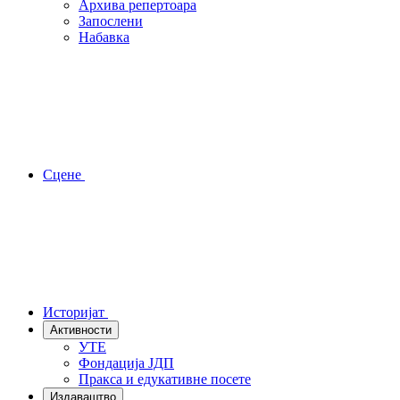
Архива репертоара
Запослени
Набавка
Сцене
Историјат
Активности
УТЕ
Фондација ЈДП
Пракса и едукативне посете
Издаваштво