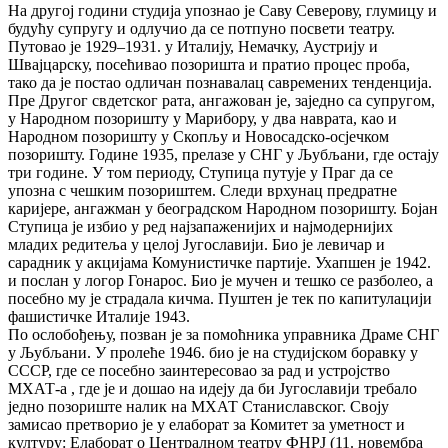
На другој години студија упознао је Саву Северову, глумицу и
будућу супругу и одлучио да се потпуно посвети театру.
Путовао је 1929–1931. у Италију, Немачку, Аустрију и
Швајцарску, посећивао позоришта и пратио процес проба,
тако да је постао одличан познавалац савремених тенденција.
Пре Другог свдетског рата, ангажован је, заједно са супругом,
у Народном позоришту у Марибору, у два наврата, као и
Народном позоришту у Скопљу и Новосадско-осјечком
позоришту. Године 1935, прелазе у СНГ у Љубљани, где остају
три године. У том периоду, Ступица путује у Праг да се
упозна с чешким позориштем. Следи врхунац предратне
каријере, ангажман у београдском Народном позоришту. Бојан
Ступица је избио у ред најзапаженијих и најмодернијих
младих редитеља у целој Југославији. Био је левичар и
сарадник у акцијама Комунистичке партије. Ухапшен је 1942.
и послан у логор Гонарос. Био је мучен и тешко се разболео, а
посебно му је страдала кичма. Пуштен је тек по капитулацији
фашистичке Италије 1943.
По ослобођењу, позван је за помоћника управника Драме СНГ
у Љубљани. У пролеће 1946. био је на студијском боравку у
СССР, где се посебно заинтересовао за рад и устројство
МХАТ-а , где је и дошао на идеју да би Југославији требало
једно позориште налик на МХАТ Станиславског. Своју
замисао претворио је у елаборат за Комитет за уметност и
културу: Елаборат о Централном театру ФНРЈ (11. новембра