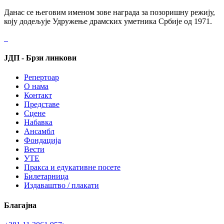
Данас се његовим именом зове награда за позоришну режију,
коју додељује Удружење драмских уметника Србије од 1971.
ЈДП - Брзи линкови
Репертоар
О нама
Контакт
Представе
Сцене
Набавка
Ансамбл
Фондација
Вести
УТЕ
Пракса и едукативне посете
Билетарница
Издаваштво / плакати
Благајна