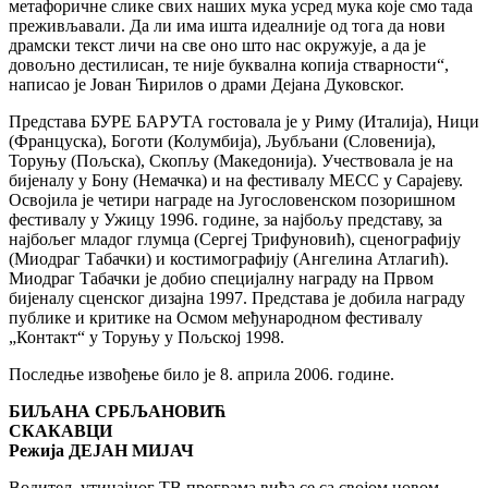
метафоричне слике свих наших мука усред мука које смо тада
преживљавали. Да ли има ишта идеалније од тога да нови
драмски текст личи на све оно што нас окружује, а да је
довољно дестилисан, те није буквална копија стварности“,
написао је Јован Ћирилов о драми Дејана Дуковског.
Представа БУРЕ БАРУТА гостовала је у Риму (Италија), Ници
(Француска), Боготи (Колумбија), Љубљани (Словенија),
Торуњу (Пољска), Скопљу (Македонија). Учествовала је на
бијеналу у Бону (Немачка) и на фестивалу МЕСС у Сарајеву.
Освојила је четири награде на Југословенском позоришном
фестивалу у Ужицу 1996. године, за најбољу представу, за
најбољег младог глумца (Сергеј Трифуновић), сценографију
(Миодраг Табачки) и костимографију (Ангелина Атлагић).
Миодраг Табачки је добио специјалну награду на Првом
бијеналу сценског дизајна 1997. Представа је добила награду
публике и критике на Осмом међународном фестивалу
„Контакт“ у Торуњу у Пољској 1998.
Последње извођење било је 8. априла 2006. године.
БИЉАНА СРБЉАНОВИЋ
СКАКАВЦИ
Режија ДЕЈАН МИЈАЧ
Водитељ утицајног ТВ програма виђа се са својом новом