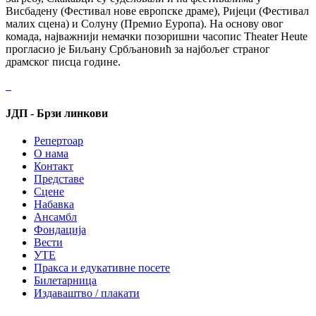
Висбадену (Фестивал нове европске драме), Ријеци (Фестивал
малих сцена) и Солуну (Премио Еуропа). На основу овог
комада, најважнији немачки позоришни часопис Theater Heute
прогласио је Биљану Србљановић за најбољег страног
драмског писца године.
ЈДП - Брзи линкови
Репертоар
О нама
Контакт
Представе
Сцене
Набавка
Ансамбл
Фондација
Вести
УТЕ
Пракса и едукативне посете
Билетарница
Издаваштво / плакати