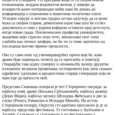
познаницом, младом видовитом женом, у намери да
искористи њене натприродне моћи како би дошао до
информација о плановима и животима политичке елите.
Угледни хирург и његова трудна сестра одлучују да се реше
мука са својим старим, дементним оцем тако што ће га без
докумената и само с једним кофером оставити крај ауто-пута,
негде изван града. Пензионисани професор универзитета,
академик који страсно игра лото, запошљава свог сина
слабића као личног шофера, не би ли га тиме заштитио од
последица његове мрачне прошлости.
Ово су само неке од узнемиравајућих прича које ће, како
драма буде одмицала, почети да се преплићу и повезују
стварајући тако једну суморну и опомињућу визију друштва
изложеног великим променама, истовремено још увек снажно
одређеног одлукама и вредностима старије генерације која не
пристаје да препусти моћ.
Представа
Скакавци
освојила је пет Стеријиних награда: за
најбољу нову драму (Биљана Србљановић), најбољу режију
(Дејан Мијач), најбољу музику (Исидора Жебељан) и две за
глуму (Рената Улмански и Исидора Минић). На истом
Стеријином позорју, Округли сто критике прогласио ју је за
најбољу представу фестивала. Уз гостовања у Љубљани и
Загребу, Скакавци су суделовали и на фестивалима у