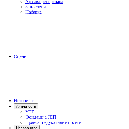
Архива репертоара
Запослени
Набавка
Сцене
Историјат
Активности
УТЕ
Фондација ЈДП
Пракса и едукативне посете
Издаваштво