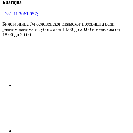
Благајна
+381 11 3061 957;
Билетарница Југословенског драмског позоришта ради
радним данима и суботом од 13.00 до 20.00 и недељом од
18.00 до 20.00.