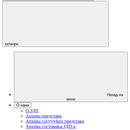
затвори
Назад на
мени
О нама
О ЈДП
Архива представа
Архива гостујућих представа
Архива гостовања ЈДП-а