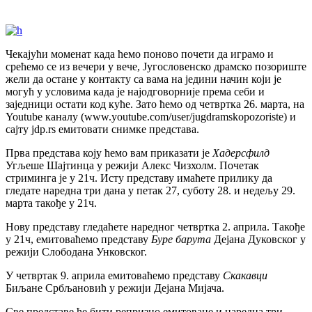
Чекајући моменат када ћемо поново почети да играмо и
срећемо се из вечери у вече, Југословенско драмско позориште
жели да остане у контакту са вама на једини начин који је
могућ у условима када је најодговорније према себи и
заједници остати код куће. Зато ћемо од четвртка 26. марта, на
Youtube каналу (www.youtube.com/user/jugdramskopozoriste) и
сајту jdp.rs емитовати снимке представа.
Прва представа коју ћемо вам приказати је
Хадерсфилд
Угљеше Шајтинца у режији Алекс Чизхолм. Почетак
стриминга је у 21ч. Исту представу имаћете прилику да
гледате наредна три дана у петак 27, суботу 28. и недељу 29.
марта такође у 21ч.
Нову представу гледаћете наредног четвртка 2. априла. Такође
у 21ч, емитоваћемо представу
Буре
барута
Дејана Дуковског у
режији Слободана Унковског.
У четвртак 9. априла емитоваћемо представу
Скакавци
Биљане Србљановић у режији Дејана Мијача.
Све представе ће бити репризно емитоване и наредна три