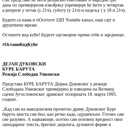
дана по премијерном извођењу (премијере ће бити у четвртак
а репризе у петак (у 21ч), суботу (у 21ч) и недељу ( у 18 и 21ч).
Будите са нама и пОсетите ЈДП Youtube канал, наш сајт и
друштвене мреже.
Останите код куће! Будите одговорни према себи и заједници.
#
ОстаниКодКуће
ДЕЈАН ДУКОВСКИ
БУРЕ БАРУТА
Режија Слободан Унковски
Представа БУРЕ БАРУТА Дејана Дуковског у режији
Слободана Унковског премијерно је изведена на Великој
сцени Југословенског драмског позоришта 18. марта 1995.
године.
„Кад сам на македонском прочитао драму Дуковског Буре
барута заиста сам био, као ретко када, одушевљен. Готово сам
све разумео. А најважније, осетио сам основну вредност овог
лапидарног текста, бритког дијалога, духовите форме и