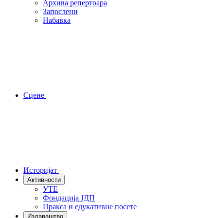
Архива репертоара
Запослени
Набавка
Сцене
Историјат
Активности
УТЕ
Фондација ЈДП
Пракса и едукативне посете
Издаваштво