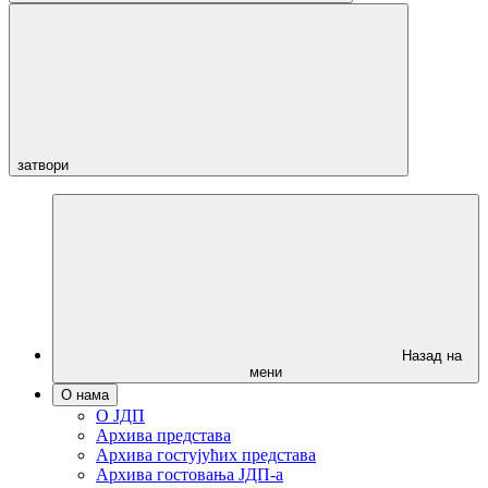
затвори
Назад на
мени
О нама
О ЈДП
Архива представа
Архива гостујућих представа
Архива гостовања ЈДП-а