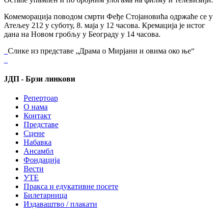
Комеморација поводом смрти Феђе Стојановића одржаће се у
Атељеу 212 у суботу, 8. маја у 12 часова. Кремација је истог
дана на Новом гробљу у Београду у 14 часова.
Слике из представе „Драма о Мирјани и овима око ње“
ЈДП - Брзи линкови
Репертоар
О нама
Контакт
Представе
Сцене
Набавка
Ансамбл
Фондација
Вести
УТЕ
Пракса и едукативне посете
Билетарница
Издаваштво / плакати