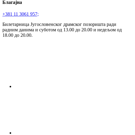
Благајна
+381 11 3061 957;
Билетарница Југословенског драмског позоришта ради
радним данима и суботом од 13.00 до 20.00 и недељом од
18.00 до 20.00.