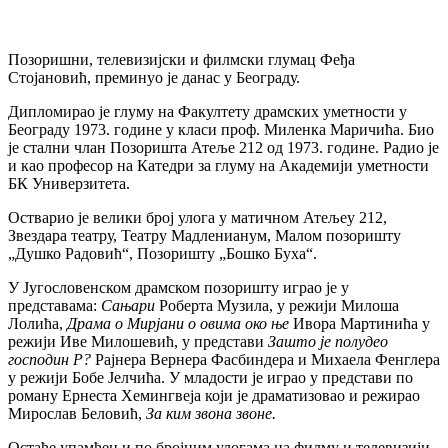
Позоришни, телевизијски и филмски глумац Феђа
Стојановић, преминуо је данас у Београду.
Дипломирао је глуму на Факултету драмских уметности у
Београду 1973. године у класи проф. Миленка Маричића. Био
је стални члан Позоришта Атеље 212 од 1973. године. Радио је
и као професор на Катедри за глуму на Академији уметности
БК Универзитета.
Остварио је велики број улога у матичном Атељеу 212,
Звездара театру, Театру Мадленианум, Малом позоришту
„Душко Радовић“, Позоришту „Бошко Буха“.
У Југословенском драмском позоришту играо је у
представама:
Сањари
Роберта Музила, у режији Милоша
Лолића,
Драма о Мирјани о овима око ње
Ивора Мартинића у
режији Иве Милошевић, у представи
Зашто је полудео
господин Р?
Рајнера Вернера Фасбиндера и Михаела Фенглера
у режији Бобе Јелчића. У младости је играо у представи по
роману Ернеста Хемингвеја који је драматизовао и режирао
Мирослав Беловић,
За ким звона звоне.
Остаће упамћен и по бројним улогама на филму и телевизији.