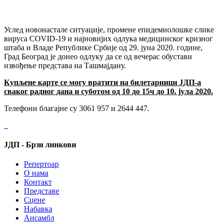
Услед новонастале ситуације, промене епидемиолошке слике
вируса COVID-19 и најновијих одлука медицинског кризног
штаба и Владе Републике Србије од 29. јуна 2020. године,
Град Београд је донео одлуку да се од вечерас обустави
извођење представа на Ташмајдану.
Купљене карте се могу вратити на билетарници ЈДП-а
сваког радног дана и суботом од 10 до 15ч до 10. јула 2020.
Телефони благајне су 3061 957 и 2644 447.
ЈДП - Брзи линкови
Репертоар
О нама
Контакт
Представе
Сцене
Набавка
Ансамбл