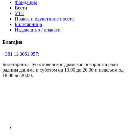
Фондација
Вести
УТЕ
Пракса и едукативне посете
Билетарница
Издаваштво / плакати
Благајна
+381 11 3061 957;
Билетарница Југословенског драмског позоришта ради
радним данима и суботом од 13.00 до 20.00 и недељом од
18.00 до 20.00.