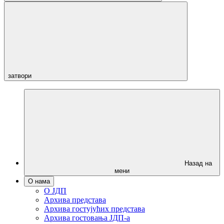
затвори
Назад на
мени
О нама
О ЈДП
Архива представа
Архива гостујућих представа
Архива гостовања ЈДП-а