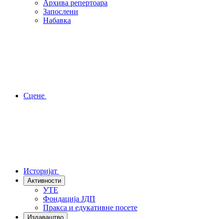
Архива репертоара
Запослени
Набавка
Сцене
Историјат
Активности
УТЕ
Фондација ЈДП
Пракса и едукативне посете
Издаваштво