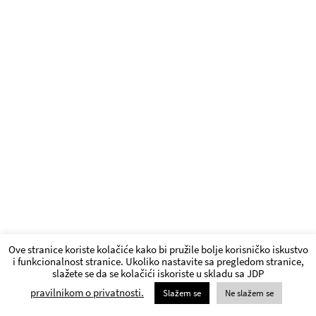
Ove stranice koriste kolačiće kako bi pružile bolje korisničko iskustvo
i funkcionalnost stranice. Ukoliko nastavite sa pregledom stranice,
slažete se da se kolačići iskoriste u skladu sa JDP
pravilnikom o privatnosti.
Slažem se
Ne slažem se