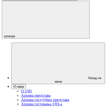
затвори
Назад на
мени
О нама
О ЈДП
Архива представа
Архива гостујућих представа
Архива гостовања ЈДП-а