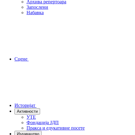
Архива репертоара
Запослени
Набавка
Сцене
Историјат
Активности
УТЕ
Фондација ЈДП
Пракса и едукативне посете
Издаваштво