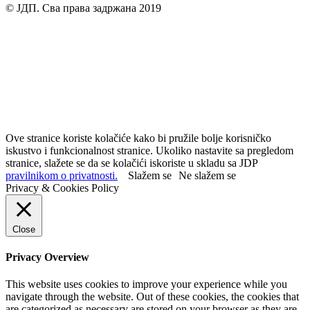
© ЈДП. Сва права задржана 2019
Ove stranice koriste kolačiće kako bi pružile bolje korisničko
iskustvo i funkcionalnost stranice. Ukoliko nastavite sa pregledom
stranice, slažete se da se kolačići iskoriste u skladu sa JDP
pravilnikom o privatnosti.
Slažem se
Ne slažem se
Privacy & Cookies Policy
Close
Privacy Overview
This website uses cookies to improve your experience while you
navigate through the website. Out of these cookies, the cookies that
are categorized as necessary are stored on your browser as they are