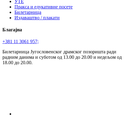
УТЕ
Пракса и едукативне посете
Билетарница
Издаваштво / плакати
Благајна
+381 11 3061 957;
Билетарница Југословенског драмског позоришта ради
радним данима и суботом од 13.00 до 20.00 и недељом од
18.00 до 20.00.