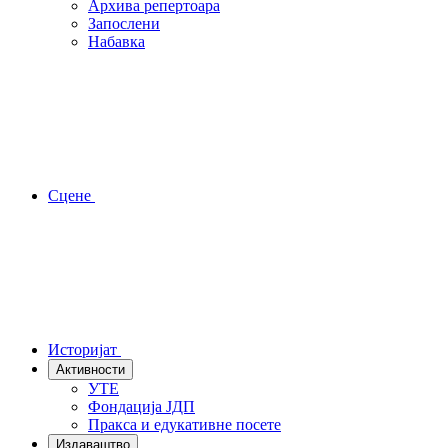
Архива репертоара
Запослени
Набавка
Сцене
Историјат
Активности
УТЕ
Фондација ЈДП
Пракса и едукативне посете
Издаваштво