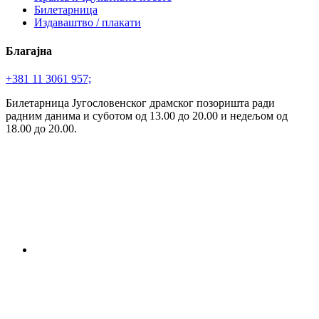
Билетарница
Издаваштво / плакати
Благајна
+381 11 3061 957;
Билетарница Југословенског драмског позоришта ради
радним данима и суботом од 13.00 до 20.00 и недељом од
18.00 до 20.00.