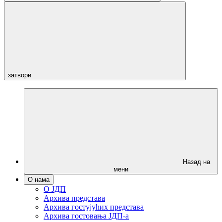
затвори
Назад на
мени
О нама
О ЈДП
Архива представа
Архива гостујућих представа
Архива гостовања ЈДП-а