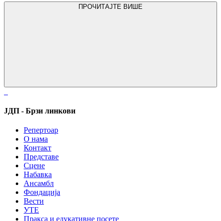
ПРОЧИТАЈТЕ ВИШЕ
ЈДП - Брзи линкови
Репертоар
О нама
Контакт
Представе
Сцене
Набавка
Ансамбл
Фондација
Вести
УТЕ
Пракса и едукативне посете