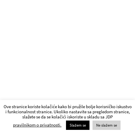
Ove stranice koriste kolačiće kako bi pružile bolje korisničko iskustvo
i funkcionalnost stranice. Ukoliko nastavite sa pregledom stranice,
slažete se da se kolačići iskoriste u skladu sa JDP
pravilnikom o privatnosti.
Slažem se
Ne slažem se