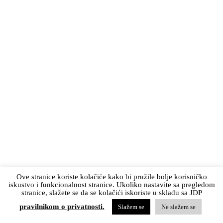
Ove stranice koriste kolačiće kako bi pružile bolje korisničko
iskustvo i funkcionalnost stranice. Ukoliko nastavite sa pregledom
stranice, slažete se da se kolačići iskoriste u skladu sa JDP
pravilnikom o privatnosti.
Slažem se
Ne slažem se