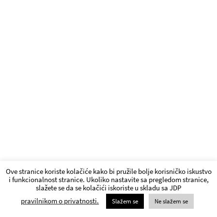
Ove stranice koriste kolačiće kako bi pružile bolje korisničko iskustvo
i funkcionalnost stranice. Ukoliko nastavite sa pregledom stranice,
slažete se da se kolačići iskoriste u skladu sa JDP
pravilnikom o privatnosti.
Slažem se
Ne slažem se