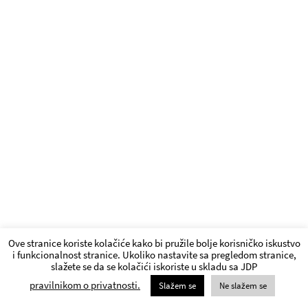
Ove stranice koriste kolačiće kako bi pružile bolje korisničko iskustvo
i funkcionalnost stranice. Ukoliko nastavite sa pregledom stranice,
slažete se da se kolačići iskoriste u skladu sa JDP
pravilnikom o privatnosti.
Slažem se
Ne slažem se