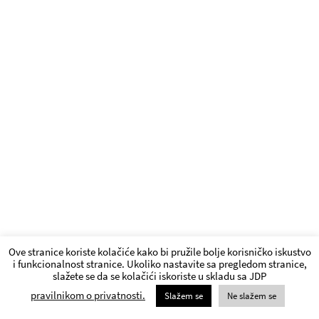
Ove stranice koriste kolačiće kako bi pružile bolje korisničko iskustvo
i funkcionalnost stranice. Ukoliko nastavite sa pregledom stranice,
slažete se da se kolačići iskoriste u skladu sa JDP
pravilnikom o privatnosti.
Slažem se
Ne slažem se