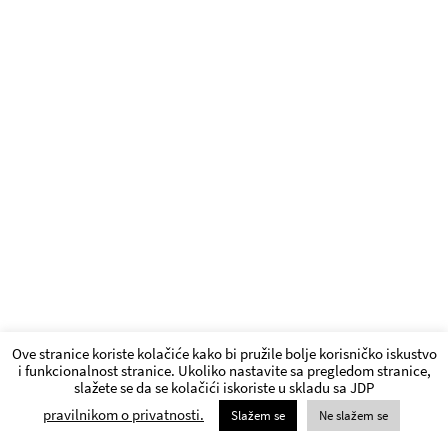
Ove stranice koriste kolačiće kako bi pružile bolje korisničko iskustvo
i funkcionalnost stranice. Ukoliko nastavite sa pregledom stranice,
slažete se da se kolačići iskoriste u skladu sa JDP
pravilnikom o privatnosti.
Slažem se
Ne slažem se