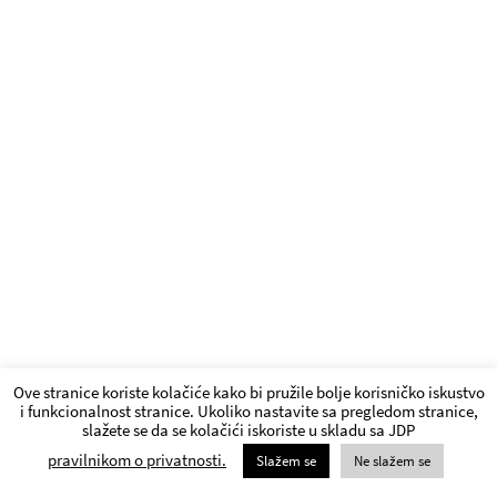
Ove stranice koriste kolačiće kako bi pružile bolje korisničko iskustvo
i funkcionalnost stranice. Ukoliko nastavite sa pregledom stranice,
slažete se da se kolačići iskoriste u skladu sa JDP
pravilnikom o privatnosti.
Slažem se
Ne slažem se