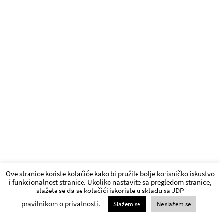
Ove stranice koriste kolačiće kako bi pružile bolje korisničko iskustvo
i funkcionalnost stranice. Ukoliko nastavite sa pregledom stranice,
slažete se da se kolačići iskoriste u skladu sa JDP
pravilnikom o privatnosti.
Slažem se
Ne slažem se