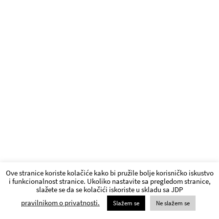
Ove stranice koriste kolačiće kako bi pružile bolje korisničko iskustvo
i funkcionalnost stranice. Ukoliko nastavite sa pregledom stranice,
slažete se da se kolačići iskoriste u skladu sa JDP
pravilnikom o privatnosti.
Slažem se
Ne slažem se