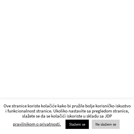
Ove stranice koriste kolačiće kako bi pružile bolje korisničko iskustvo
i funkcionalnost stranice. Ukoliko nastavite sa pregledom stranice,
slažete se da se kolačići iskoriste u skladu sa JDP
pravilnikom o privatnosti.
Slažem se
Ne slažem se