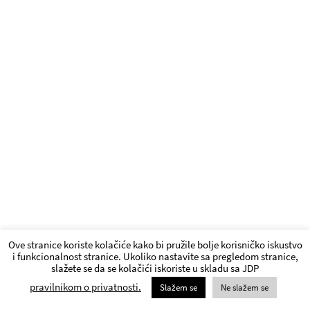
Ove stranice koriste kolačiće kako bi pružile bolje korisničko iskustvo
i funkcionalnost stranice. Ukoliko nastavite sa pregledom stranice,
slažete se da se kolačići iskoriste u skladu sa JDP
pravilnikom o privatnosti.
Slažem se
Ne slažem se