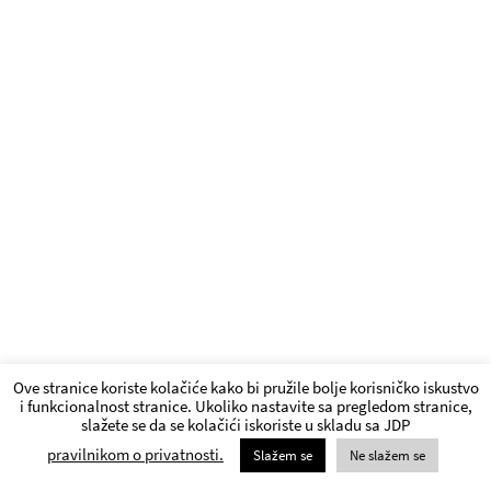
Ove stranice koriste kolačiće kako bi pružile bolje korisničko iskustvo
i funkcionalnost stranice. Ukoliko nastavite sa pregledom stranice,
slažete se da se kolačići iskoriste u skladu sa JDP
pravilnikom o privatnosti.
Slažem se
Ne slažem se