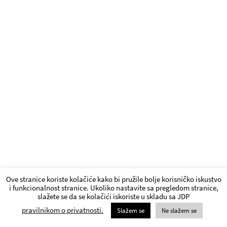
Ove stranice koriste kolačiće kako bi pružile bolje korisničko iskustvo
i funkcionalnost stranice. Ukoliko nastavite sa pregledom stranice,
slažete se da se kolačići iskoriste u skladu sa JDP
pravilnikom o privatnosti.
Slažem se
Ne slažem se