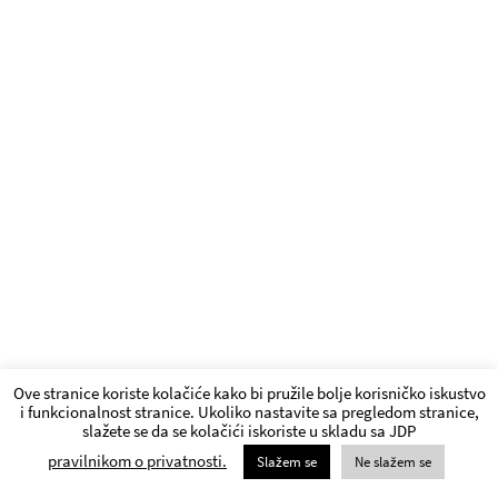
Ove stranice koriste kolačiće kako bi pružile bolje korisničko iskustvo
i funkcionalnost stranice. Ukoliko nastavite sa pregledom stranice,
slažete se da se kolačići iskoriste u skladu sa JDP
pravilnikom o privatnosti.
Slažem se
Ne slažem se