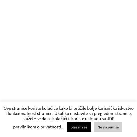
Ove stranice koriste kolačiće kako bi pružile bolje korisničko iskustvo
i funkcionalnost stranice. Ukoliko nastavite sa pregledom stranice,
slažete se da se kolačići iskoriste u skladu sa JDP
pravilnikom o privatnosti.
Slažem se
Ne slažem se