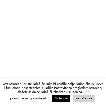
Ove stranice koriste kolačiće kako bi pružile bolje korisničko iskustvo
i funkcionalnost stranice. Ukoliko nastavite sa pregledom stranice,
slažete se da se kolačići iskoriste u skladu sa JDP
pravilnikom o privatnosti.
Slažem se
Ne slažem se