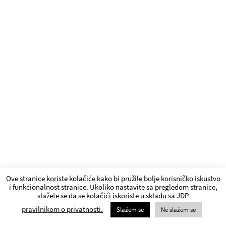
Ove stranice koriste kolačiće kako bi pružile bolje korisničko iskustvo
i funkcionalnost stranice. Ukoliko nastavite sa pregledom stranice,
slažete se da se kolačići iskoriste u skladu sa JDP
pravilnikom o privatnosti.
Slažem se
Ne slažem se