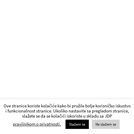
Ove stranice koriste kolačiće kako bi pružile bolje korisničko iskustvo
i funkcionalnost stranice. Ukoliko nastavite sa pregledom stranice,
slažete se da se kolačići iskoriste u skladu sa JDP
pravilnikom o privatnosti.
Slažem se
Ne slažem se