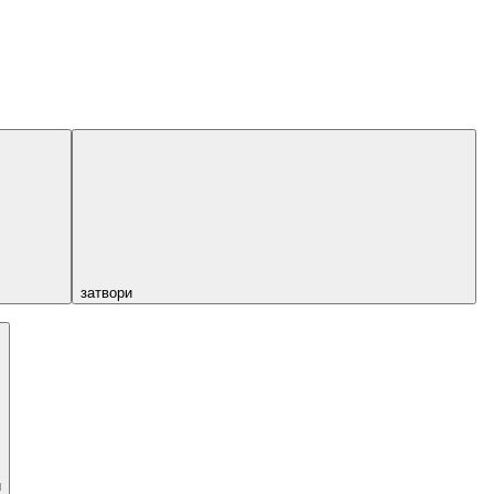
затвори
и