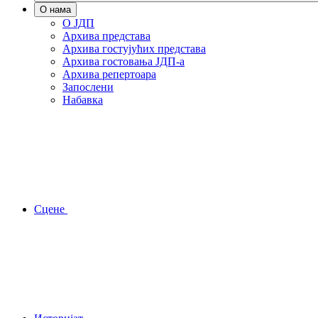
О нама
О ЈДП
Архива представа
Архива гостујућих представа
Архива гостовања ЈДП-а
Архива репертоара
Запослени
Набавка
Сцене