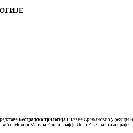
ЛОГИЈЕ
представе
Београдска трилогија
Биљане Србљановић у режији Ив
овић и Милош Мацура. Сценограф је Иван Алач, костимограф Ср