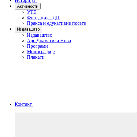
Историјат
Активности
УТЕ
Фондација ЈДП
Пракса и едукативне посете
Издаваштво
Издаваштво
Арс Драматика Нова
Програми
Монографије
Плакати
Контакт