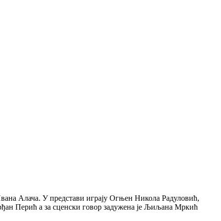
ана Алача. У представи играју Огњен Никола Радуловић,
ђан Перић а за сценски говор задужена је Љиљана Мркић