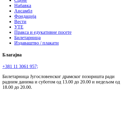
Сцене
Набавка
Ансамбл
Фондација
Вести
УТЕ
Пракса и едукативне посете
Билетарница
Издаваштво / плакати
Благајна
+381 11 3061 957;
Билетарница Југословенског драмског позоришта ради
радним данима и суботом од 13.00 до 20.00 и недељом од
18.00 до 20.00.