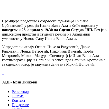
Премијера представе
Београдска трилогија
Биљане
Србљановић у режији Ивана Вање Алача биће одржана
у
понедељак 26. априла у 19.30 на Сцени Студио ЈДП.
Реч је о
дипломској представи студента режије на Академији
уметности у Новом Саду Ивана Вање Алача.
У представи играју Огњен Никола Радуловић, Дарко
Радојевић, Ленка Петровић, Николина Вујевић, Ђорђе
Митровић, Милош Мацура. Сценограф је Иван Вања Алач,
костимограф Срђан Перић и Александра Стошић Крстовић а
за сценски говор је задужена Љиљана Мркић Поповић.
ЈДП - Брзи линкови
Репертоар
О нама
Контакт
Представе