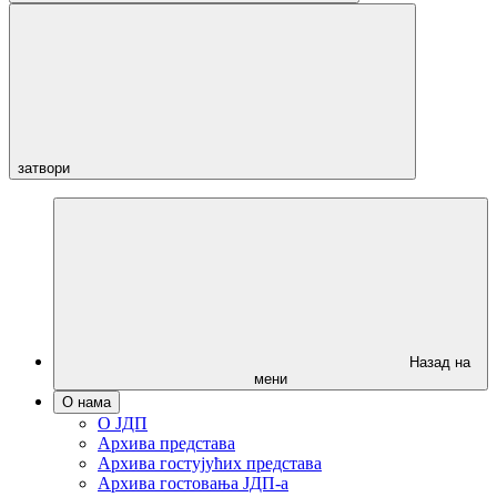
затвори
Назад на
мени
О нама
О ЈДП
Архива представа
Архива гостујућих представа
Архива гостовања ЈДП-а