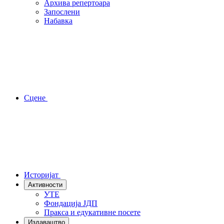
Архива репертоара
Запослени
Набавка
Сцене
Историјат
Активности
УТЕ
Фондација ЈДП
Пракса и едукативне посете
Издаваштво