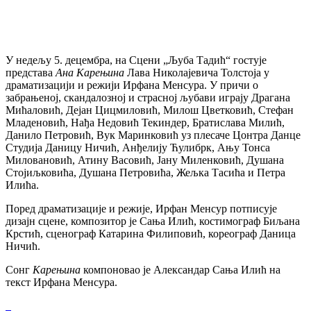
У недељу 5. децембра, на Сцени „Љуба Тадић“ гостује
представа
Ана Карењина
Лава Николајевича Толстоја у
драматизацији и режији Ирфана Менсура. У причи о
забрањеној, скандалозној и страсној љубави играју Драгана
Мићаловић, Дејан Цицмиловић, Милош Цветковић, Стефан
Младеновић, Нађа Недовић Текиндер, Братислава Милић,
Данило Петровић, Вук Маринковић уз плесаче Цонтра Данце
Студија Даницу Ничић, Анђелију Ћулибрк, Ању Тонса
Миловановић, Атину Васовић, Јану Миленковић, Душана
Стојиљковића, Душана Петровића, Жељка Тасића и Петра
Илића.
Поред драматизације и режије, Ирфан Менсур потписује
дизајн сцене, композитор је Сања Илић, костимограф Биљана
Крстић, сценограф Катарина Филиповић, кореограф Даница
Ничић.
Сонг
Карењина
компоновао је Александар Сања Илић на
текст Ирфана Менсура.