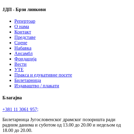
ЈДП - Брзи линкови
Репертоар
О нама
Контакт
Представе
Сцене
Набавка
Ансамбл
Фондација
Вести
УТЕ
Пракса и едукативне посете
Билетарница
Издаваштво / плакати
Благајна
+381 11 3061 957;
Билетарница Југословенског драмског позоришта ради
радним данима и суботом од 13.00 до 20.00 и недељом од
18.00 до 20.00.