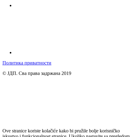
Политика приватности
© ЈДП. Сва права задржана 2019
Ove stranice koriste kolačiće kako bi pružile bolje korisničko
iskustvo i funkcionalnost stranice. Ukoliko nastavite sa pregledom