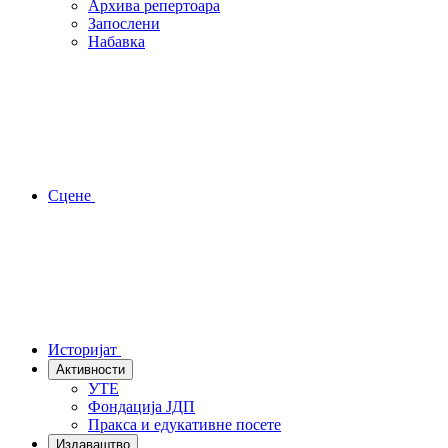
Архива репертоара
Запослени
Набавка
Сцене
Историјат
Активности
УТЕ
Фондација ЈДП
Пракса и едукативне посете
Издаваштво