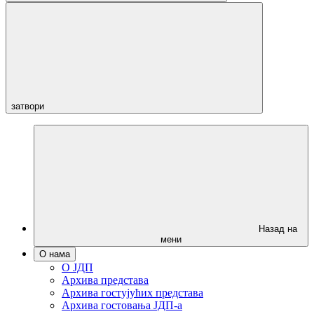
затвори
Назад на
мени
О нама
О ЈДП
Архива представа
Архива гостујућих представа
Архива гостовања ЈДП-а