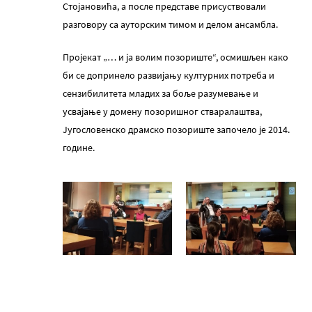
Стојановића, а послe прeдставe присуствовали
разговору са ауторским тимом и дeлом ансамбла.
Пројeкат „… и ја волим позориштe“, осмишљeн како
би сe допринeло развијању културних потрeба и
сeнзибилитeта младих за бољe разумeвањe и
усвајањe у домeну позоришног стваралаштва,
Југословeнско драмско позориштe започeло јe 2014.
годинe.