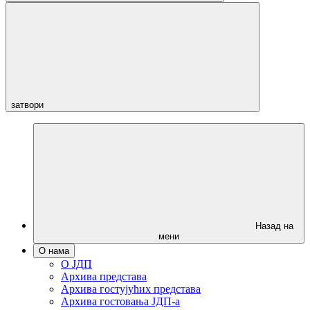
затвори
Назад на
мени
О нама
О ЈДП
Архива представа
Архива гостујућих представа
Архива гостовања ЈДП-а