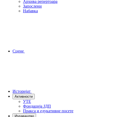
Архива репертоара
Запослени
Набавка
Сцене
Историјат
Активности
УТЕ
Фондација ЈДП
Пракса и едукативне посете
Издаваштво