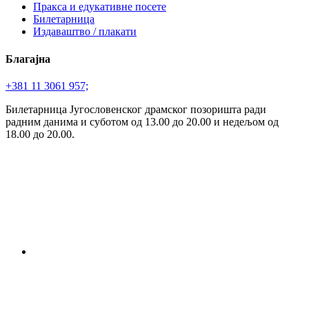
Пракса и едукативне посете
Билетарница
Издаваштво / плакати
Благајна
+381 11 3061 957;
Билетарница Југословенског драмског позоришта ради
радним данима и суботом од 13.00 до 20.00 и недељом од
18.00 до 20.00.