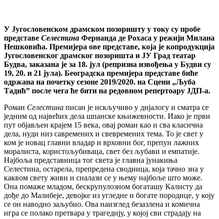
У Југословенском драмском позоришту у току су пробе
представе
Селестина
Фернанда де Рохаса у режији Милана
Нешковића. Премијера ове представе, која је копродукција
Југословенског драмског позоришта и ЈУ Град театар
Будва, заказана је за 18. јул (репризна извођења у Будви су
19, 20. и 21 јула). Београдска премијера представе биће
одржана на почетку сезоне 2019/2020. на Сцени „Љуба
Тадић” после чега ће бити на редовном репертоару ЈДП-а.
Роман
Селестина
писан је искључиво у дијалогу и сматра се
једним од највећих дела шпанске књижевности. Иако је први
пут објављен крајем 15 века, овај роман као и сва класична
дела, нуди низ савремених и свевремених тема. То је свет у
ком је новац главни владар и врховни бог, препун лажних
моралиста, користољубиваца, свет без љубави и емпатије.
Најбоља представница тог света је главна јунакиња
Селестина, остарела, препредена сводница, која тачно зна у
каквом свету живи и сналази се у њему најбоље што може.
Она помаже младом, бескрупулозном богаташу Калисту да
дође до Малибеје, девојке из угледне и богате породице, у коју
се он наводно заљубио. Ова наизглед безазлена и комична
игра се полако претвара у трагедију, у којој сви страдају на