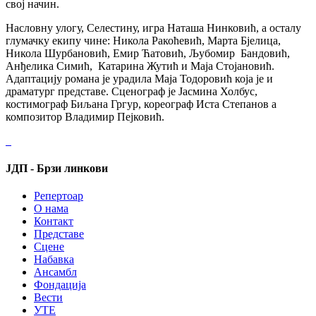
свој начин.
Насловну улогу, Селестину, игра Наташа Нинковић, а осталу
глумачку екипу чине: Никола Ракоћевић, Марта Бјелица,
Никола Шурбановић, Емир Ћатовић, Љубомир Бандовић,
Анђелика Симић, Катарина Жутић и Маја Стојановић.
Адаптацију романа је урадила Маја Тодоровић која је и
драматург представе. Сценограф је Јасмина Холбус,
костимограф Биљана Гргур, кореограф Иста Степанов а
композитор Владимир Пејковић.
ЈДП - Брзи линкови
Репертоар
О нама
Контакт
Представе
Сцене
Набавка
Ансамбл
Фондација
Вести
УТЕ