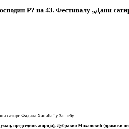
господин Р? на 43. Фестивалу „Дани сат
ани сатире Фадила Хаџића” у Загребу.
лумац, председник жирија), Дубравко Михановић (драмски пи