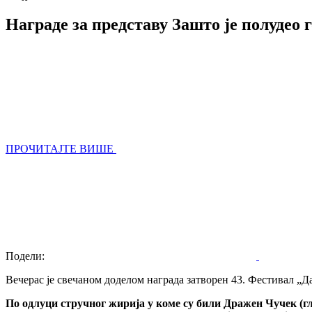
Награде за представу Зашто је полудео 
ПРОЧИТАЈТЕ ВИШЕ
Подели:
Вечерас је свечаном доделом награда затворен 43. Фестивал „Д
По одлуци стручног жирија у коме су били Дражен Чучек (г