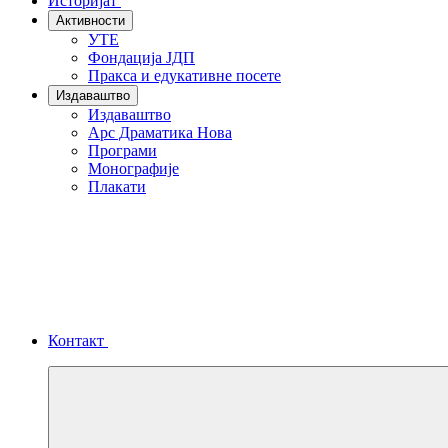
Историјат
Активности
УТЕ
Фондација ЈДП
Пракса и едукативне посете
Издаваштво
Издаваштво
Арс Драматика Нова
Програми
Монографије
Плакати
Контакт