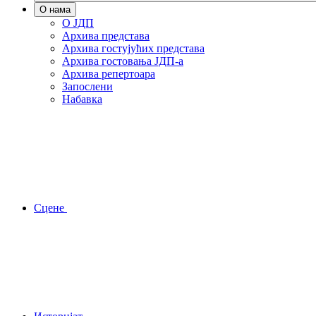
О нама
О ЈДП
Архива представа
Архива гостујућих представа
Архива гостовања ЈДП-а
Архива репертоара
Запослени
Набавка
Сцене