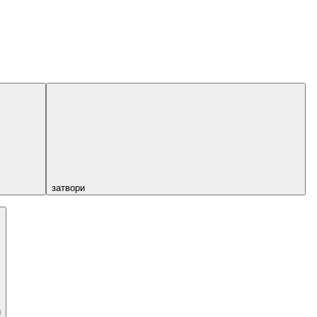
затвори
и