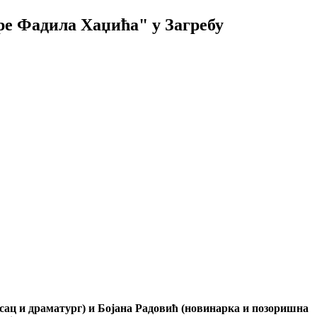
ире Фадила Хаџића" у Загребу
сац и драматург) и Бојана Радовић (новинарка и позоришна