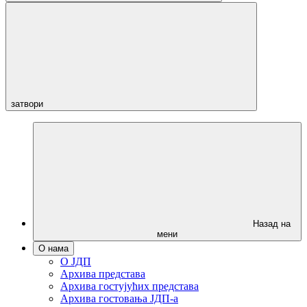
затвори
Назад на
мени
О нама
О ЈДП
Архива представа
Архива гостујућих представа
Архива гостовања ЈДП-а