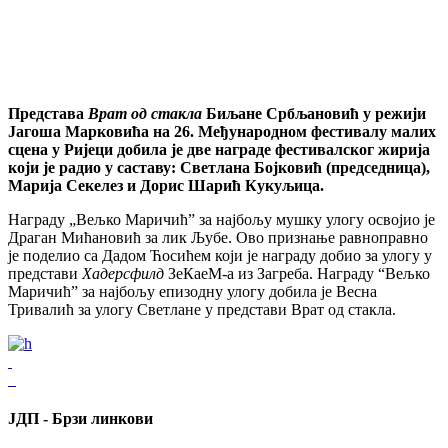
Представа
Врат од стакла
Биљане Србљановић у режији
Јагоша Марковића на 26. Међународном фестивалу малих
сцена у Ријеци добила је две награде фестивалског жирија
који је радио у саставу: Светлана Бојковић (председница),
Марија Секелез и Дорис Шарић Кукуљица.
Награду „Вељко Маричић” за најбољу мушку улогу освојио је
Драган Мићановић за лик Љубе. Ово признање равноправно
је поделио са Дадом Ћосићем који је награду добио за улогу у
представи
Хадерсфилд
ЗеКаеМ-а из Загреба. Награду “Вељко
Маричић” за најбољу епизодну улогу добила је Весна
Тривалић за улогу Светлане у представи Врат од стакла.
ЈДП - Брзи линкови