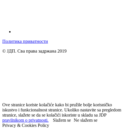
Политика приватности
© ЈДП. Сва права задржана 2019
Ove stranice koriste kolačiće kako bi pružile bolje korisničko
iskustvo i funkcionalnost stranice. Ukoliko nastavite sa pregledom
stranice, slažete se da se kolačići iskoriste u skladu sa JDP
pravilnikom o privatnosti.
Slažem se
Ne slažem se
Privacy & Cookies Policy