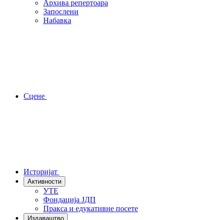
Архива репертоара
Запослени
Набавка
Сцене
Историјат
Активности
УТЕ
Фондација ЈДП
Пракса и едукативне посете
Издаваштво