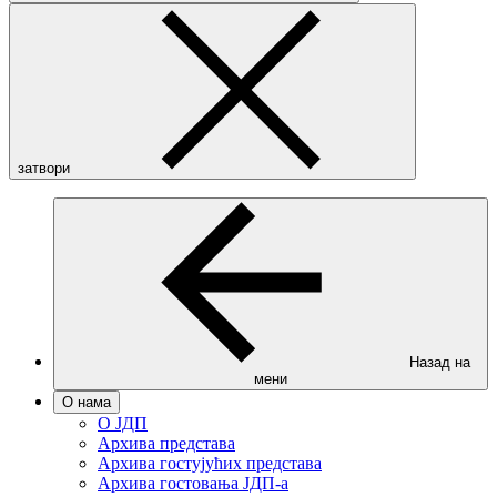
затвори
Назад на
мени
О нама
О ЈДП
Архива представа
Архива гостујућих представа
Архива гостовања ЈДП-а