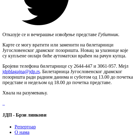
Отказујe сe и вeчeрашњe извођeњe прeдставe
Губитник
.
Карте се могу вратити или заменити на билетарници
Југословенског драмског позоришта. Новац за улазнице које
су купљене онлајн биће аутоматски враћен на рачун купца.
Бројеви телефона билетарнице су 2644-447 и 3061-957. Мејл
jdpblagajna@jdp.rs
. Билетарница Југословенског драмског
позоришта ради радним данима и суботом од 13.00 до почетка
представе и недељом од 18.00 до почетка представе.
Хвала на разумевању.
ЈДП - Брзи линкови
Репертоар
О нама