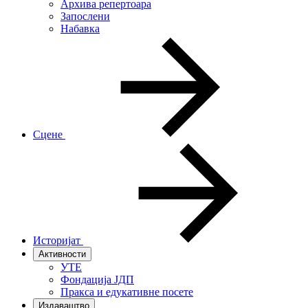
Архива репертоара
Запослени
Набавка
Сцене
Историјат
Активности
УТЕ
Фондација ЈДП
Пракса и едукативне посете
Издаваштво