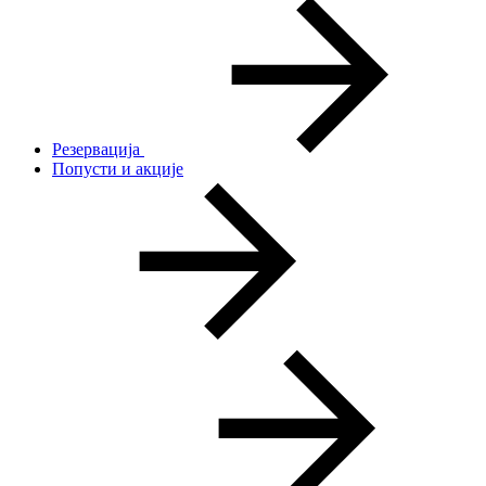
Резервација
Попусти и акције