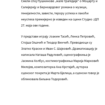
Смели спој Пушкинове „мале трагедије“ о Моцарту и
Салијерију и Бернхардовог романа о музици,
генијалности, зависти, терору успеха и лакоћи
неуспеха премијерно је изведен на сцени Студио ЈДП
27. маја ове године.
У представи играју Јоаким Тасић, Ленка Петровић,
Стојша Ољачић и Теодор Винчић. Преводиоци су
Златко Красни и Иван С. Шајковић. Драматизацију је
написала Наташа Радуловић, сценографкиња је
Јасмина Холбус, костимографкиња Марија Марковић
Милојев, композиторка Ана Крстајић, ауторка
сценског покрета је Марта Бјелица, а сценски говор је
обликовала Биљана Тодоровић.