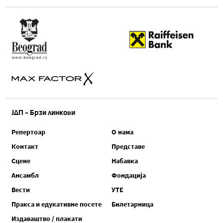
ЈДП - Брзи линкови
Репертоар
О нама
Контакт
Представе
Сцене
Набавка
Ансамбл
Фондација
Вести
УТЕ
Пракса и едукативне посете
Билетарница
Издаваштво / плакати