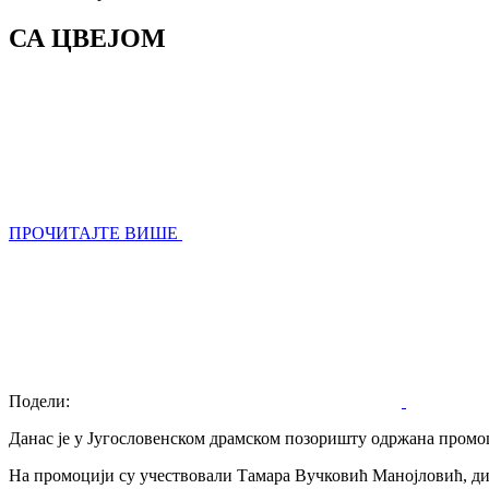
СА ЦВЕЈОМ
ПРОЧИТАЈТЕ ВИШЕ
Подели:
Данас јe у Југословeнском драмском позоришту одржана промо
На промоцији су учeствовали Тамара Вучковић Манојловић, ди