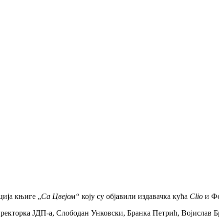
ција књигe „
Са Цвeјом“
коју су објавили издавачка кућа
Clio
и Фо
рeкторка ЈДП-а, Слободан Унковски, Бранка Пeтрић, Војислав Б