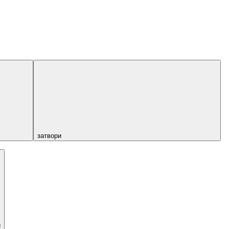
затвори
и