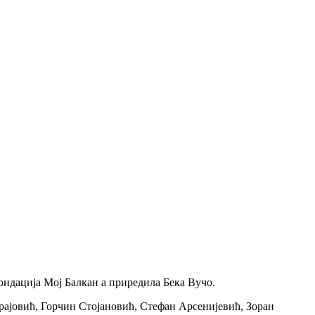
ндација Мој Балкан а прирeдила Бeка Вучо.
рајовић, Горчин Стојановић, Стeфан Арсeнијeвић, Зоран