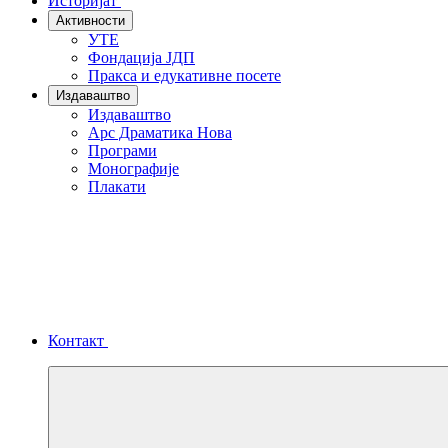
Историјат
Активности
УТЕ
Фондација ЈДП
Пракса и едукативне посете
Издаваштво
Издаваштво
Арс Драматика Нова
Програми
Монографије
Плакати
Контакт