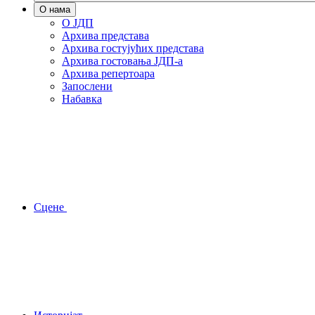
О нама
О ЈДП
Архива представа
Архива гостујућих представа
Архива гостовања ЈДП-а
Архива репертоара
Запослени
Набавка
Сцене