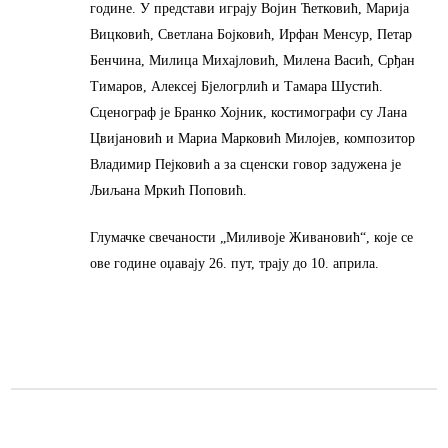
године. У представи играју Војин Ћетковић, Марија
Вицковић, Светлана Бојковић, Ирфан Менсур, Петар
Бенчина, Милица Михајловић, Милена Васић, Срђан
Тимаров, Алексеј Бјелогрлић и Тамара Шустић.
Сценограф је Бранко Хојник, костимографи су Лана
Цвијановић и Мариа Марковић Милојев, композитор
Владимир Пејковић а за сценски говор задужена је
Љиљана Мркић Поповић.
Глумачке свечаности „Миливоје Живановић“, које се
ове године оџавају 26. пут, трају до 10. априла.