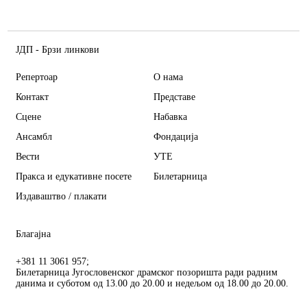
ЈДП - Брзи линкови
Репертоар
О нама
Контакт
Представе
Сцене
Набавка
Ансамбл
Фондација
Вести
УТЕ
Пракса и едукативне посете
Билетарница
Издаваштво / плакати
Благајна
+381 11 3061 957;
Билетарница Југословенског драмског позоришта ради радним
данима и суботом од 13.00 до 20.00 и недељом од 18.00 до 20.00.