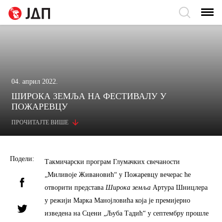
04. април 2022.
ШИРОКА ЗЕМЉА НА ФЕСТИВАЛУ У
ПОЖАРЕВЦУ
ПРОЧИТАЈТЕ ВИШЕ
Подели:
Такмичарски програм Глумачких свечаности
„Миливоје Живановић“ у Пожаревцу вечерас ће
отворити представа
Широка земља
Артура Шницлера
у режији Марка Манојловића која је премијерно
изведена на Сцени „Љуба Тадић“ у септембру прошле