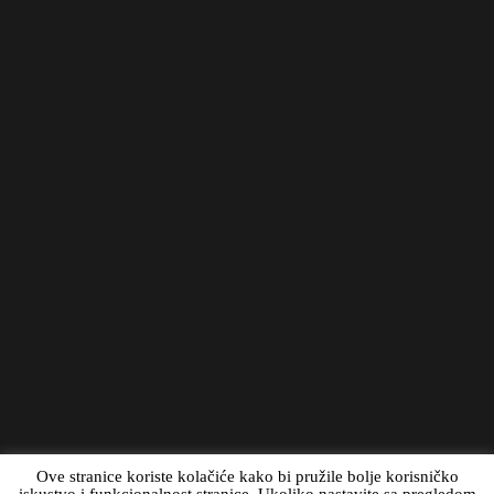
Ove stranice koriste kolačiće kako bi pružile bolje korisničko
iskustvo i funkcionalnost stranice. Ukoliko nastavite sa pregledom