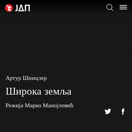
Артур Шницлер
Широка земља
Режија
Марко Манојловић