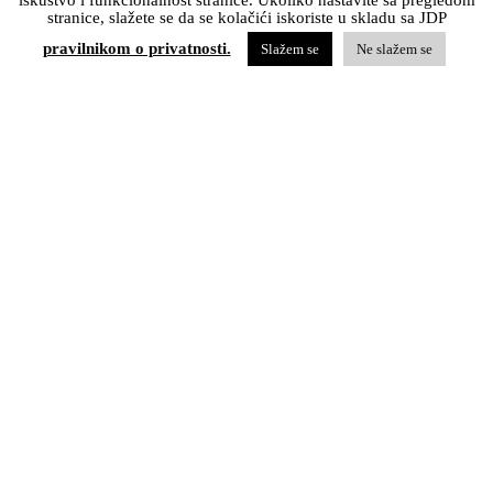
stranice, slažete se da se kolačići iskoriste u skladu sa JDP
pravilnikom o privatnosti.
Slažem se
Ne slažem se
ТРАЈАЊЕ ПРЕДСТАВЕ
ПРЕМИЈЕРА
1ч 35'
26.9.2021.
без паузе
Трагикомедија Артура Шницлера
Широка земља
објављена је пре
тачно 110 година, 1911. у Берлину а исте године је први пут
изведена у Фолкстеатру у Бечу. Шницлер је у то време био у
зениту славе и популарности па је његово дело истовремено
извођено на чак девет позорница немачког говорног подручја.