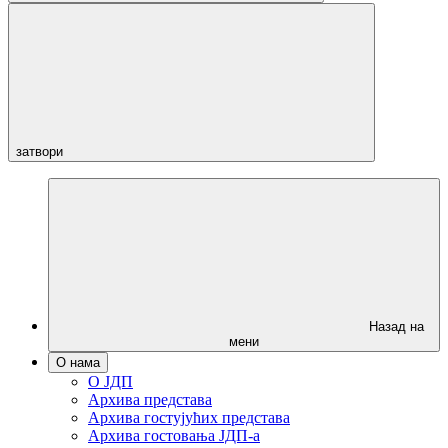
затвори
Назад на
мени
О нама
О ЈДП
Архива представа
Архива гостујућих представа
Архива гостовања ЈДП-а