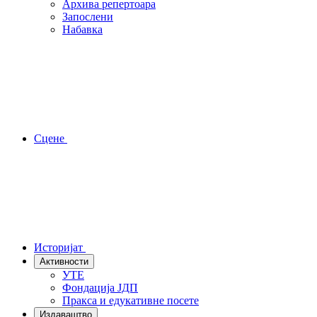
Архива репертоара
Запослени
Набавка
Сцене
Историјат
Активности
УТЕ
Фондација ЈДП
Пракса и едукативне посете
Издаваштво