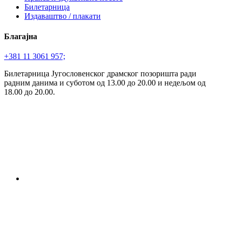
Билетарница
Издаваштво / плакати
Благајна
+381 11 3061 957;
Билетарница Југословенског драмског позоришта ради
радним данима и суботом од 13.00 до 20.00 и недељом од
18.00 до 20.00.