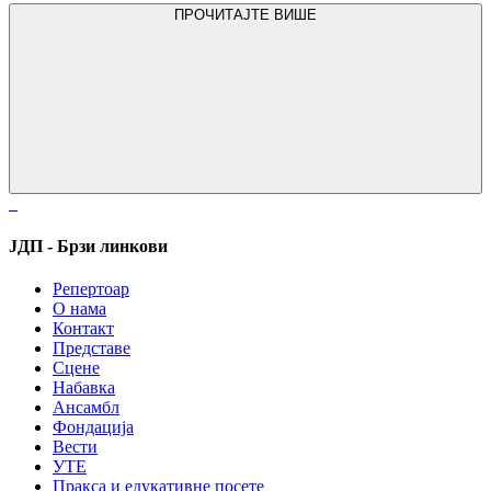
ПРОЧИТАЈТЕ ВИШЕ
ЈДП - Брзи линкови
Репертоар
О нама
Контакт
Представе
Сцене
Набавка
Ансамбл
Фондација
Вести
УТЕ
Пракса и едукативне посете