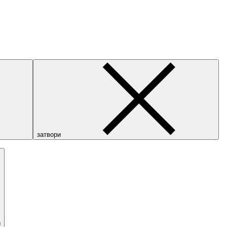
затвори
и