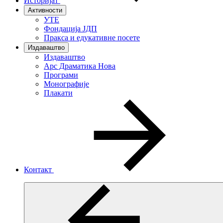
Историјат
Активности
УТЕ
Фондација ЈДП
Пракса и едукативне посете
Издаваштво
Издаваштво
Арс Драматика Нова
Програми
Монографије
Плакати
Контакт