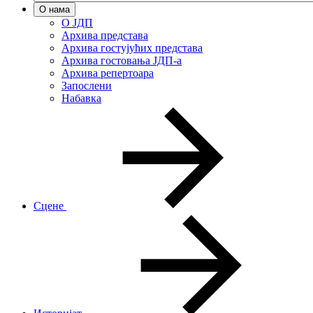
О нама
О ЈДП
Архива представа
Архива гостујућих представа
Архива гостовања ЈДП-а
Архива репертоара
Запослени
Набавка
Сцене