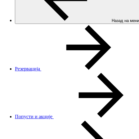
Назад на мен
Резервација
Попусти и акције