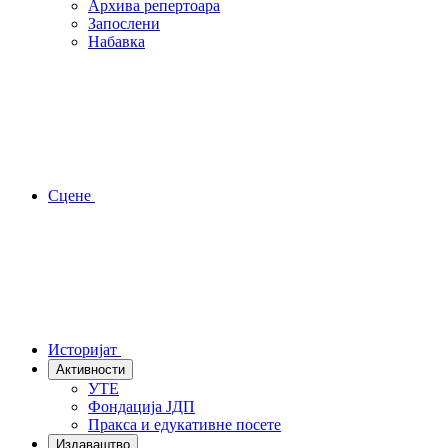
Архива репертоара
Запослени
Набавка
Сцене
Историјат
Активности
УТЕ
Фондација ЈДП
Пракса и едукативне посете
Издаваштво