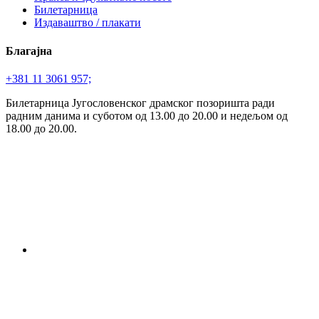
Билетарница
Издаваштво / плакати
Благајна
+381 11 3061 957;
Билетарница Југословенског драмског позоришта ради
радним данима и суботом од 13.00 до 20.00 и недељом од
18.00 до 20.00.