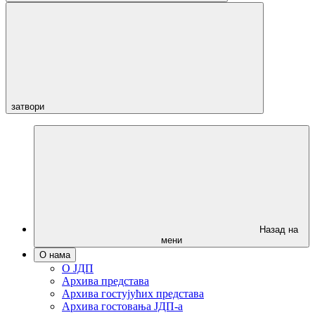
затвори
Назад на
мени
О нама
О ЈДП
Архива представа
Архива гостујућих представа
Архива гостовања ЈДП-а