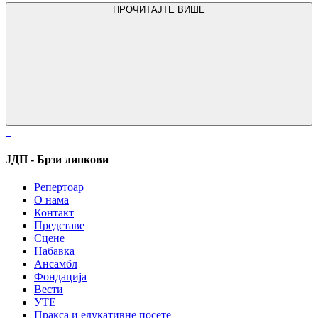
ПРОЧИТАЈТЕ ВИШЕ
ЈДП - Брзи линкови
Репертоар
О нама
Контакт
Представе
Сцене
Набавка
Ансамбл
Фондација
Вести
УТЕ
Пракса и едукативне посете