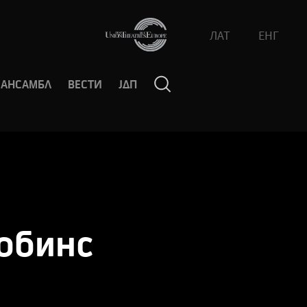
ЛАТ
ЕНГ
АНСАМБЛ
ВЕСТИ
ЈДП
обинс