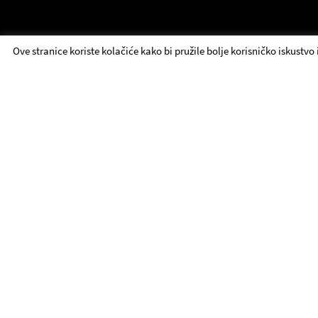
Ove stranice koriste kolačiće kako bi pružile bolje korisničko iskustvo
ЈДП - Брзи линкови
Репертоар
О нама
Контакт
Представе
Сцене
Набавка
Ансамбл
Фондација
Вести
Пракса и едукативне
УТЕ
Билетарница
посете