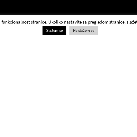
 i funkcionalnost stranice. Ukoliko nastavite sa pregledom stranice, slažet
Slažem se
Ne slažem se
Благајна
+381 11 3061 957;
Билетарница Југословенског драмског позоришта
ради радним данима и суботом од 13.00 до 20.00 и
недељом од 18.00 до 20.00.