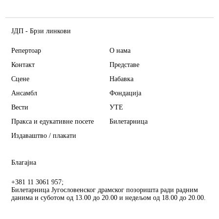
ЈДП - Брзи линкови
Репертоар
О нама
Контакт
Представе
Сцене
Набавка
Ансамбл
Фондација
Вести
УТЕ
Пракса и едукативне посете
Билетарница
Издаваштво / плакати
Благајна
+381 11 3061 957;
Билетарница Југословенског драмског позоришта ради радним
данима и суботом од 13.00 до 20.00 и недељом од 18.00 до 20.00.