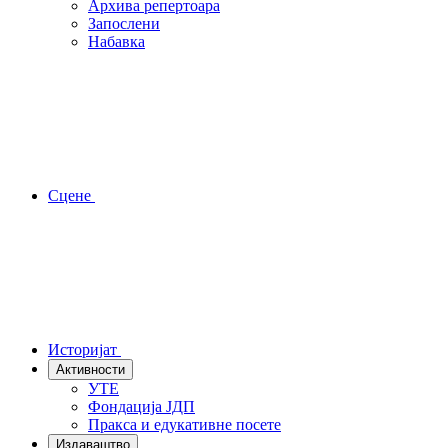
Архива репертоара
Запослени
Набавка
Сцене
Историјат
Активности
УТЕ
Фондација ЈДП
Пракса и едукативне посете
Издаваштво