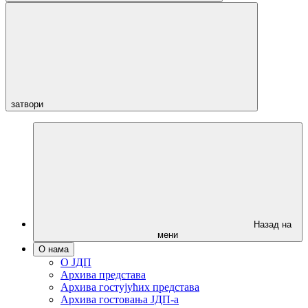
затвори
Назад на
мени
О нама
О ЈДП
Архива представа
Архива гостујућих представа
Архива гостовања ЈДП-а