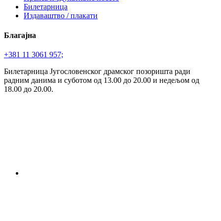
Билетарница
Издаваштво / плакати
Благајна
+381 11 3061 957;
Билетарница Југословенског драмског позоришта ради
радним данима и суботом од 13.00 до 20.00 и недељом од
18.00 до 20.00.