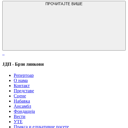
ПРОЧИТАЈТЕ ВИШЕ
ЈДП - Брзи линкови
Репертоар
О нама
Контакт
Представе
Сцене
Набавка
Ансамбл
Фондација
Вести
УТЕ
Пракса и едукативне посете